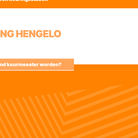
ING HENGELO
kend keurmeester worden?