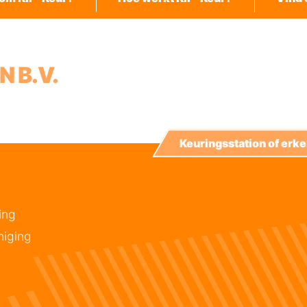
N B.V.
Keuringsstation of er
ing
niging