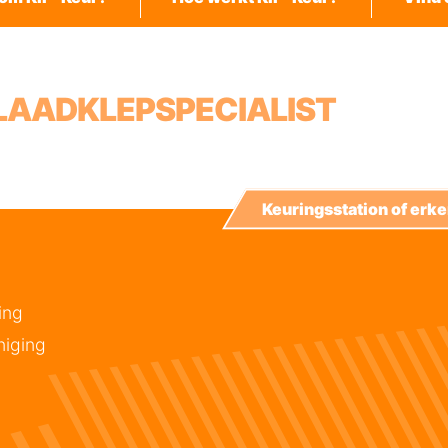
 LAADKLEPSPECIALIST
Keuringsstation of er
ing
niging