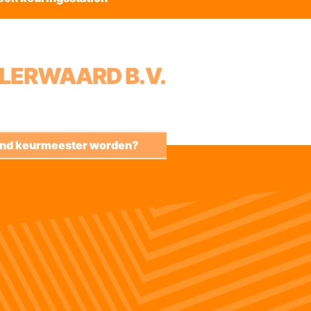
LERWAARD B.V.
kend keurmeester worden?