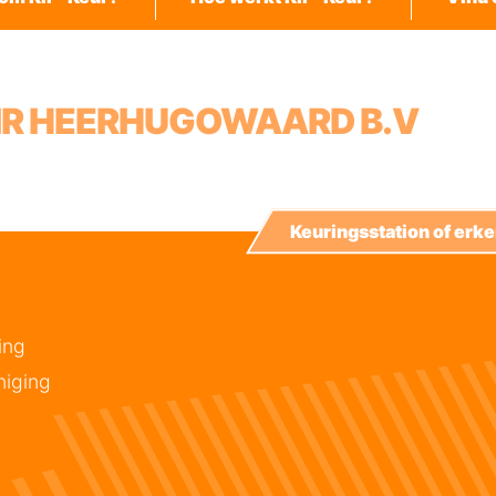
AIR HEERHUGOWAARD B.V
Keuringsstation of er
ing
niging