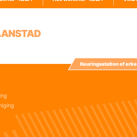
AANSTAD
Keuringsstation of er
ing
niging