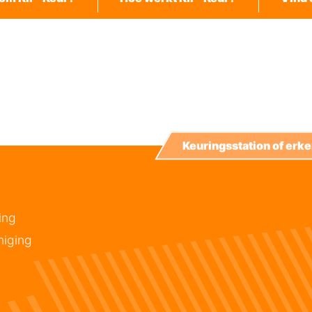
Keuringsstation of er
ing
niging