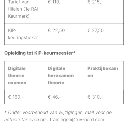
Tarief van
€ 110,-
€ 215,-
filialen (1e RAI
Keurmerk)
KIP-
€ 22,50
€ 27,50
keuringsticker
Opleiding tot KIP-keurmeester*
Digitale
Digitale
Praktijkexam
theorie
herexamen
en
examen
theorie
€ 160,-
€ 46,-
€ 310,-
* Onder voorbehoud van wijzigingen, mail voor de
actuele tarieven op :
trainingen@tuv-nord.com