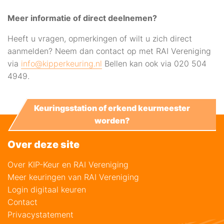
Meer informatie of direct deelnemen?
Heeft u vragen, opmerkingen of wilt u zich direct
aanmelden? Neem dan contact op met RAI Vereniging
via
info@kipperkeuring.nl
Bellen kan ook via 020 504
4949.
Keuringsstation of erkend keurmeester
worden?
Over deze site
Over KIP-Keur en RAI Vereniging
Meer keuringen van RAI Vereniging
Login digitaal keuren
Contact
Privacystatement